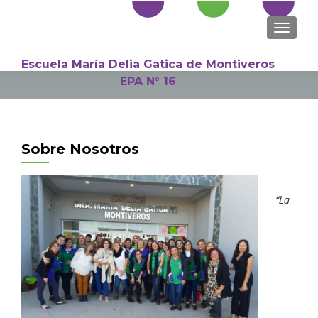
NAVEGA
Escuela María Delia Gatica de Montiveros
EPA N° 16
Search
for:
Sobre Nosotros
“La