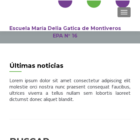
NAVEGA
Escuela María Delia Gatica de Montiveros
EPA N° 16
Últimas noticias
Lorem ipsum dolor sit amet consectetur adipiscing elit
molestie orci nostra nunc praesent consequat faucibus,
ultrices viverra a tellus nullam sem lobortis laoreet
dictumst donec aliquet blandit.