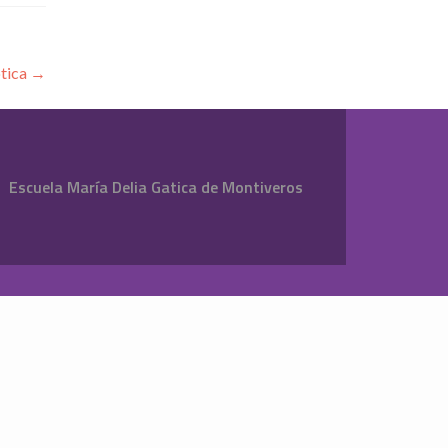
ótica
→
Escuela María Delia Gatica de Montiveros