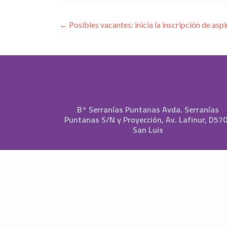
Navegación
←
Posibles vacantes: inicia la inscripción de asp
de
entradas
B° Serranías Puntanas Avda. Serranías
Puntanas S/N y Proyección, Av. Lafinur, D57
San Luis