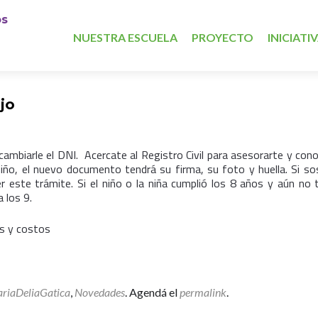
Ir
os
a
NUESTRA ESCUELA
PROYECTO
INICIATI
la
página
jo
cambiarle el DNI. Acercate al Registro Civil para asesorarte y cono
l niño, el nuevo documento tendrá su firma, su foto y huella. Si so
r este trámite. Si el niño o la niña cumplió los 8 años y aún no t
 los 9.
os y costos
riaDeliaGatica
,
Novedades
. Agendá el
permalink
.