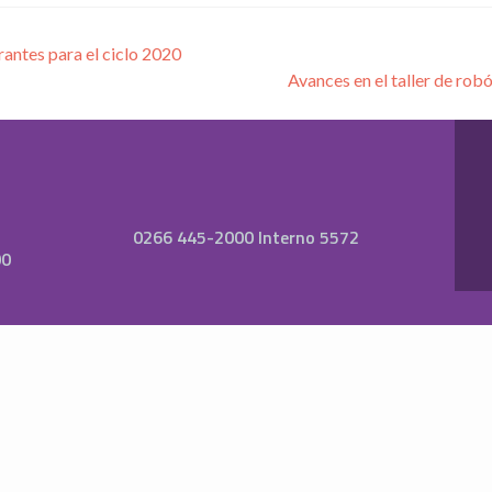
irantes para el ciclo 2020
Avances en el taller de rob
0266 445-2000 Interno 5572
00